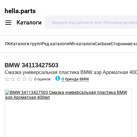
hella.parts
Каталоги
ЛК
Каталоги групп
Ред.каталоги
Wh-каталоги
Carbase
Сторонние к
BMW
34113427503
Смазка универсальная пластика BMW аэр Ароматная 40
О бренде BMW
0 оценок