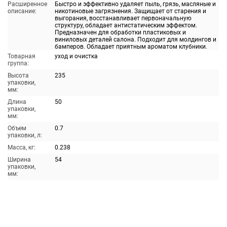
Расширенное
Быстро и эффективно удаляет пыль, грязь, масляные и
описание:
никотиновые загрязнения. Защищает от старения и
выгорания, восстанавливает первоначальную
структуру, обладает антистатическим эффектом.
Предназначен для обработки пластиковых и
виниловых деталей салона. Подходит для молдингов и
бамперов. Обладает приятным ароматом клубники.
Товарная
уход и очистка
группа:
Высота
235
упаковки,
мм:
Длина
50
упаковки,
мм:
Объем
0.7
упаковки, л:
Масса, кг:
0.238
Ширина
54
упаковки,
мм: