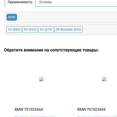
Применимость
Отзывы
BMW
X3 (E83)
X5 (E53)
X5 (E70)
Z8 Roadster (E52)
Обратите внимание на сопутствующие товары:
BMW 701923444
BMW 701923444