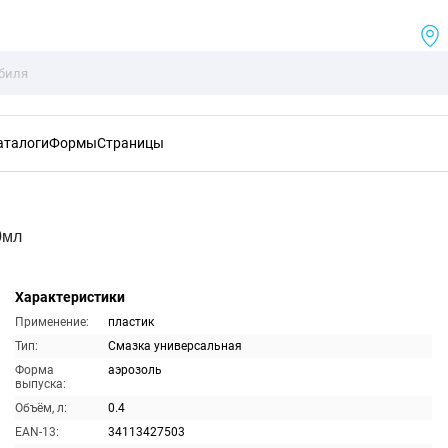
аталоги
Формы
Страницы
0мл
Характеристики
Применение:
пластик
Тип:
Смазка универсальная
Форма
аэрозоль
выпуска:
Объём, л:
0.4
EAN-13:
34113427503