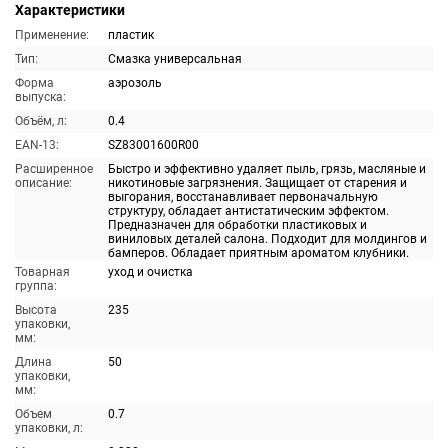
Характеристики
Применение:
пластик
Тип:
Смазка универсальная
Форма
аэрозоль
выпуска:
Объём, л:
0.4
EAN-13:
SZ83001600R00
Расширенное
Быстро и эффективно удаляет пыль, грязь, масляные и
описание:
никотиновые загрязнения. Защищает от старения и
выгорания, восстанавливает первоначальную
структуру, обладает антистатическим эффектом.
Предназначен для обработки пластиковых и
виниловых деталей салона. Подходит для молдингов и
бамперов. Обладает приятным ароматом клубники.
Товарная
уход и очистка
группа:
Высота
235
упаковки,
мм:
Длина
50
упаковки,
мм:
Объем
0.7
упаковки, л: