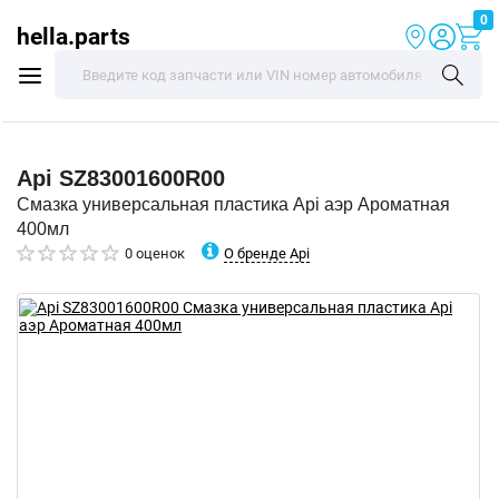
0
hella.parts
Api
SZ83001600R00
Смазка универсальная пластика Api аэр Ароматная
400мл
О бренде Api
0 оценок