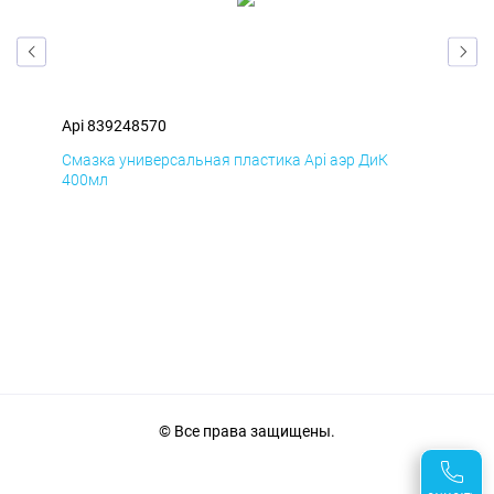
Api 839248570
Api
Смазка универсальная пластика Api аэр ДиК
Сма
400мл
40
© Все права защищены.