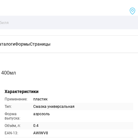
аталоги
Формы
Страницы
 400мл
Характеристики
Применение:
пластик
Тип:
Смазка универсальная
Форма
аэрозоль
выпуска:
Объём, л:
0.4
EAN-13:
AWIWV8