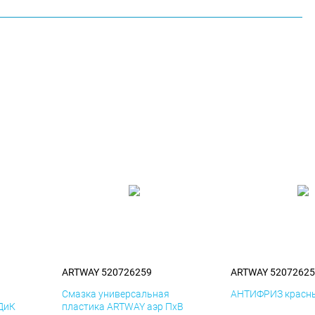
ARTWAY 520726259
ARTWAY 52072625
я
Смазка универсальная
АНТИФРИЗ красны
ДиК
пластика ARTWAY аэр ПхВ