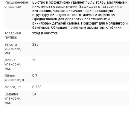
Расширенное
Быстро и эффективно удаляет пыль, грязь, масляные и
описание:
никотиновые загрязнения. Защищает от старения и
выгорания, восстанавливает первоначальную
структуру, обладает антистатическим эффектом.
Предназначен для обработки пластиковых и
виниловых деталей салона. Подходит для молдингов и
бамперов. Обладает приятным ароматом клубники.
Товарная
уход и очистка
группа:
Высота
235
упаковки,
мм:
Длина
50
упаковки,
мм:
Объем
0.7
упаковки, л:
Масса, кг:
0.238
Ширина
54
упаковки,
мм: