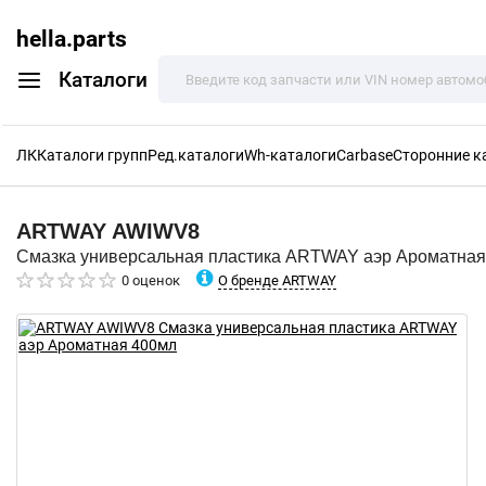
hella.parts
Каталоги
ЛК
Каталоги групп
Ред.каталоги
Wh-каталоги
Carbase
Сторонние к
ARTWAY
AWIWV8
Смазка универсальная пластика ARTWAY аэр Ароматная
О бренде ARTWAY
0 оценок