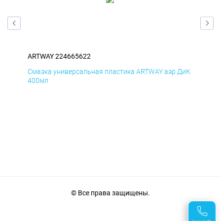
ARTWAY 224665622
ART
БмД
Смазка универсальная пластика ARTWAY аэр ДиК
Сма
400мл
40
© Все права защищены.