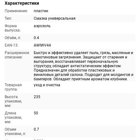
Характеристики
Применение:
пластик
Тип:
Смазка универсальная
Форма
аэрозоль
выпуска:
Объём, л:
0.4
EAN-13:
AWIWV44
Расширенное
Быстро и эффективно удаляет пыль, грязь, масляные и
описание:
никотиновые загрязнения. Защищает от старения и
выгорания, восстанавливает первоначальную
структуру, обладает антистатическим эффектом.
Предназначен для обработки пластиковых и
виниловых деталей салона. Подходит для молдингов и
бамперов. Обладает приятным ароматом клубники.
Товарная
уход и очистка
группа:
Высота
235
упаковки,
мм:
Длина
50
упаковки,
мм:
Объем
0.7
упаковки, л: